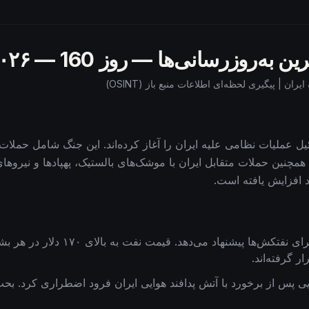
— ۲۰۲۶
160
 متحده و اسرائیل عملیات نظامی علیه ایران را آغاز کرده‌اند. این جنگ شامل 
، همچنین حملات متقابل ایران با موشک‌های بالستیک، پهپادها و نیروه
د افزایش یافته است.
ایران «کریدور امن» برای نفتکش‌ه
 گرفته‌اند.
ه اف-۳۵ آمریکایی پس از برخورد با آتش پدافند هوایی ایران فرود اضطراری کرد