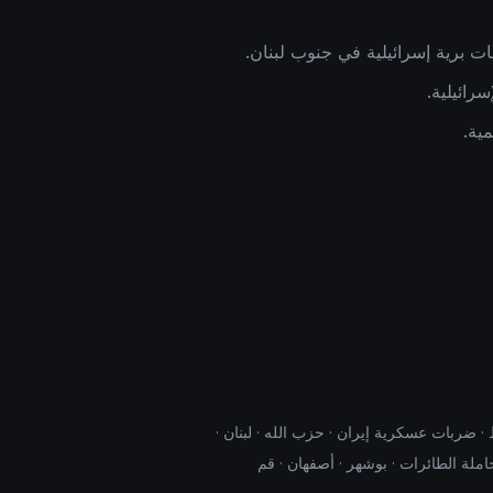
ت برية إسرائيلية في جنوب لبنان.
رائيلية.
مية.
 النفط · ضربات عسكرية إيران · حزب الله · لبنان ·