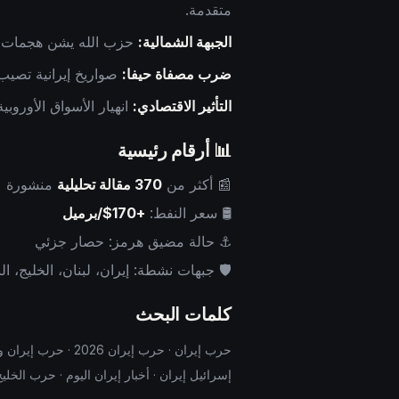
متقدمة.
الجبهة الشمالية:
حزب الله يشن هجمات مكث
ضرب مصفاة حيفا:
صواريخ إيرانية تصيب 
التأثير الاقتصادي:
انهيار الأسواق الأوروبي
📊 أرقام رئيسية
📰 أكثر من
370 مقالة تحليلية
منشورة
🛢️ سعر النفط:
+170$/برميل
⚓ حالة مضيق هرمز: حصار جزئي
🛡️ جبهات نشطة: إيران، لبنان، الخليج، ال
كلمات البحث
حرب إيران · حرب إ
إسرائيل إيران · أخبار إيران اليوم · حرب الخليج · طهران · الحرس الثوري 