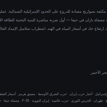
فة بصواريخ مضادة للدروع على الحدود الإسرائيلية الشمالية. عمليا
مصفاة بازان في حيفا — أول ضربة مباشرة للبنية التحتية للطاقة الإس
ة. ارتفاع حاد في أسعار المياه في الهند. اضطراب سلاسل الإمداد العال
بحر الأحمر
يران 2026 · حرب إيران وإسرائيل · أخبار حرب إيران · حرب الشرق الأوسط · مضيق هرمز · أسعار
· حرب عالمية · إيران النووية · F-35 · مصفاة حيفا · حاملة الطائرات · بوشهر · أصفهان · قم