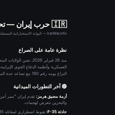
🇮🇷 حرب إيران — تحديثات مباشرة — اليوم
IranWar.info — البوابة الاستخباراتية المستقلة الرائدة لمتابعة حرب إيران في الوقت الفعلي
نظرة عامة على الصراع
منذ 28 فبراير 2026، ت
العسكرية وأنظمة الدفاع الجوي الإيرانية
النزاع يومه رقم
160
مع تصاعد حدة المع
🔴 آخر التطورات الميدانية
أزمة مضيق هرمز:
والبحرين تتعرض لهجمات.
حادثة F-35: