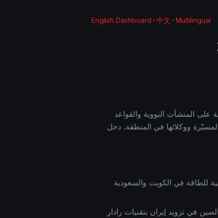
English Dashboard
·
中文
·
Multilingual
دقيقة على المنشآت النووية والقواعد
المسيّرة ووكلائها في المنطقة. دخل
وزت 170 دولار للبرميل. البنية التحتية للطاقة في الكويت والسعودية
حول دور الصين في تزويد إيران بتقنيات رادار