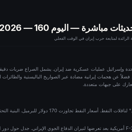
— 2026
160
شن الولايات المتحدة وإسرائيل عمليات عسكرية ضد إيران. يشمل الصراع ضربات 
، فضلاً عن هجمات إيرانية مضادة عبر الصواريخ الباليستية والطائرات 
ارك على جبهات متعددة.
تقدم إيران "ممر آمن" لناقلات النفط. أسعار النفط تجا
هبوط اضطراري لمقاتلة F-35 أمريكية بعد تعرضها لنيران الدفاع الجوي الإيراني. جدل 