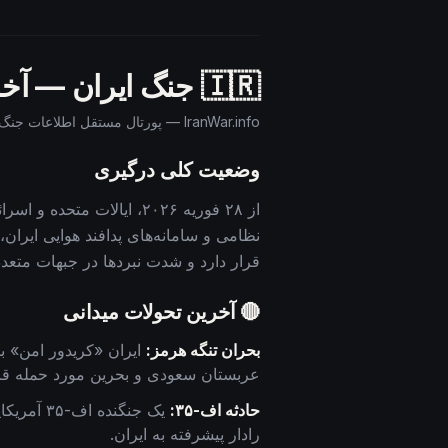
🇮🇷 جنگ ایران — آخرین به‌روزرسانی‌ها — روز
IranWar.info — پورتال مستقل اطلاعات جنگ ایران | پیگیری لحظه‌ای اطلاعات منبع باز (OSINT)
وضعیت کلی درگیری
از ۲۸ فوریه ۲۰۲۶، ایالات
نظامی و سامانه‌های پدافند هوایی ایران
قرار دارد و شدت نبردها در جبهات متعد
🔴 آخرین تحولات میدانی
بحران تنگه هرمز:
عربستان سعودی و بحرین مورد حمله قرار
حادثه اف-۳۵:
یک جنگند
رادار پیشرفته به ایران.