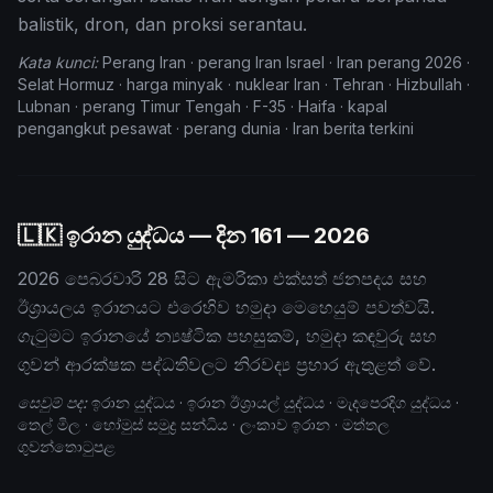
balistik, dron, dan proksi serantau.
Kata kunci:
Perang Iran · perang Iran Israel · Iran perang 2026 ·
Selat Hormuz · harga minyak · nuklear Iran · Tehran · Hizbullah ·
Lubnan · perang Timur Tengah · F-35 · Haifa · kapal
pengangkut pesawat · perang dunia · Iran berita terkini
🇱🇰 ඉරාන යුද්ධය — දින
161
— 2026
2026 පෙබරවාරි 28 සිට ඇමරිකා එක්සත් ජනපදය සහ
ඊශ්‍රායලය ඉරානයට එරෙහිව හමුදා මෙහෙයුම් පවත්වයි.
ගැටුමට ඉරානයේ න්‍යෂ්ටික පහසුකම්, හමුදා කඳවුරු සහ
ගුවන් ආරක්ෂක පද්ධතිවලට නිරවද්‍ය ප්‍රහාර ඇතුළත් වේ.
සෙවුම් පද:
ඉරාන යුද්ධය · ඉරාන ඊශ්‍රායල් යුද්ධය · මැදපෙරදිග යුද්ධය ·
තෙල් මිල · හෝමුස් සමුද්‍ර සන්ධිය · ලංකාව ඉරාන · මත්තල
ගුවන්තොටුපළ