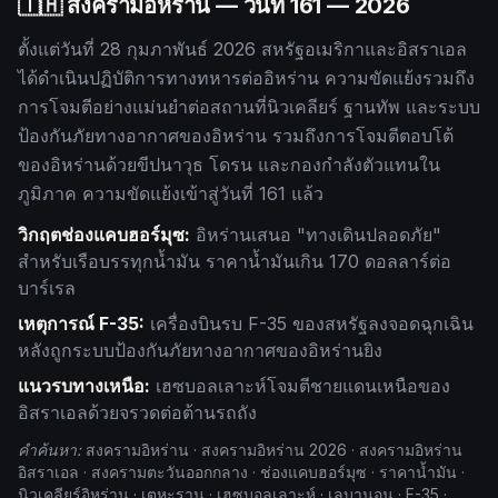
🇹🇭 สงครามอิหร่าน — วันที่
161
— 2026
ตั้งแต่วันที่ 28 กุมภาพันธ์ 2026 สหรัฐอเมริกาและอิสราเอล
ได้ดำเนินปฏิบัติการทางทหารต่ออิหร่าน ความขัดแย้งรวมถึง
การโจมตีอย่างแม่นยำต่อสถานที่นิวเคลียร์ ฐานทัพ และระบบ
ป้องกันภัยทางอากาศของอิหร่าน รวมถึงการโจมตีตอบโต้
ของอิหร่านด้วยขีปนาวุธ โดรน และกองกำลังตัวแทนใน
ภูมิภาค ความขัดแย้งเข้าสู่วันที่
161
แล้ว
วิกฤตช่องแคบฮอร์มุซ:
อิหร่านเสนอ "ทางเดินปลอดภัย"
สำหรับเรือบรรทุกน้ำมัน ราคาน้ำมันเกิน 170 ดอลลาร์ต่อ
บาร์เรล
เหตุการณ์ F-35:
เครื่องบินรบ F-35 ของสหรัฐลงจอดฉุกเฉิน
หลังถูกระบบป้องกันภัยทางอากาศของอิหร่านยิง
แนวรบทางเหนือ:
เฮซบอลเลาะห์โจมตีชายแดนเหนือของ
อิสราเอลด้วยจรวดต่อต้านรถถัง
คำค้นหา:
สงครามอิหร่าน · สงครามอิหร่าน 2026 · สงครามอิหร่าน
อิสราเอล · สงครามตะวันออกกลาง · ช่องแคบฮอร์มุซ · ราคาน้ำมัน ·
นิวเคลียร์อิหร่าน · เตหะราน · เฮซบอลเลาะห์ · เลบานอน · F-35 ·