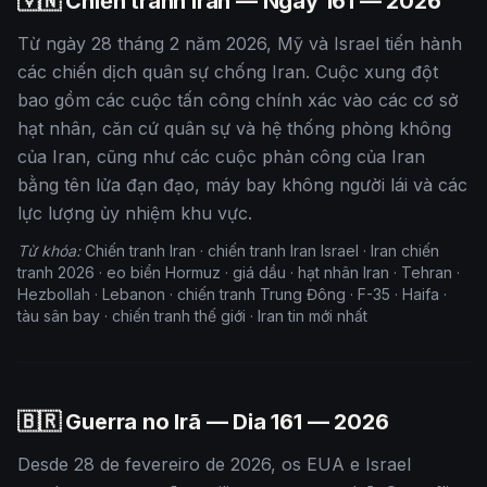
🇻🇳 Chiến tranh Iran — Ngày
161
— 2026
Từ ngày 28 tháng 2 năm 2026, Mỹ và Israel tiến hành
các chiến dịch quân sự chống Iran. Cuộc xung đột
bao gồm các cuộc tấn công chính xác vào các cơ sở
hạt nhân, căn cứ quân sự và hệ thống phòng không
của Iran, cũng như các cuộc phản công của Iran
bằng tên lửa đạn đạo, máy bay không người lái và các
lực lượng ủy nhiệm khu vực.
Từ khóa:
Chiến tranh Iran · chiến tranh Iran Israel · Iran chiến
tranh 2026 · eo biển Hormuz · giá dầu · hạt nhân Iran · Tehran ·
Hezbollah · Lebanon · chiến tranh Trung Đông · F-35 · Haifa ·
tàu sân bay · chiến tranh thế giới · Iran tin mới nhất
🇧🇷 Guerra no Irã — Dia
161
— 2026
Desde 28 de fevereiro de 2026, os EUA e Israel