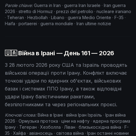
Parole chiave:
Guerra in Iran · guerra Iran Israele · Iran guerra
2026 · stretto di Hormuz · prezzi del petrolio · nucleare iraniano
· Teheran · Hezbollah · Libano · guerra Medio Oriente · F-35 ·
Haifa · portaerei · guerra mondiale · Iran ultime notizie
🇺🇦 Війна в Ірані — День
161
— 2026
З 28 лютого 2026 року США та Ізраїль проводять
військові операції проти Ірану. Конфлікт включає
точкові удари по ядерних об'єктах, військових
базах і системах ППО Ірану, а також відповідні
удари Ірану балістичними ракетами,
безпілотниками та через регіональних проксі.
Ключові слова:
Війна в Ірані · війна Іран Ізраїль · Іран війна
2026 · Ормузька протока · ціни на нафту · ядерна програма
Ірану · Тегеран · Хезболла · Ліван · близькосхідна війна · F-
35 · Хайфа · авіаносець · світова війна · Іран останні новини