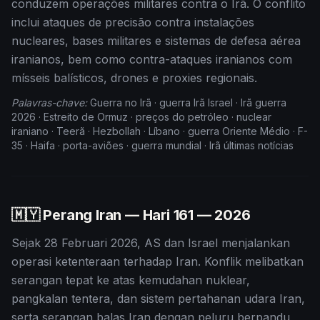
conduzem operações militares contra o Irã. O conflito
inclui ataques de precisão contra instalações
nucleares, bases militares e sistemas de defesa aérea
iranianos, bem como contra-ataques iranianos com
mísseis balísticos, drones e proxies regionais.
Palavras-chave:
Guerra no Irã · guerra Irã Israel · Irã guerra
2026 · Estreito de Ormuz · preços do petróleo · nuclear
iraniano · Teerã · Hezbollah · Líbano · guerra Oriente Médio · F-
35 · Haifa · porta-aviões · guerra mundial · Irã últimas notícias
🇲🇾 Perang Iran — Hari
161
— 2026
Sejak 28 Februari 2026, AS dan Israel menjalankan
operasi ketenteraan terhadap Iran. Konflik melibatkan
serangan tepat ke atas kemudahan nuklear,
pangkalan tentera, dan sistem pertahanan udara Iran,
serta serangan balas Iran dengan peluru berpandu