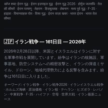
खोज शब्द:
ईरान युद्ध · ईरान इज़राइल युद्ध · ईरान युद्ध 2026 · होर्मुज जलसंधि · तेल
की कीमतें · ईरान परमाणु · तेहरान · हिज़बुल्लाह · लेबनान · मध्य पूर्व युद्ध · F-35 ·
हाइफ़ा · विमानवाहक पोत · विश्व युद्ध · ईरान ताज़ा खबर · भारत ईरान · भारत तेल
कीमत
🇯🇵 イラン戦争 —
161
日目 — 2026年
2026年2月28日以降、米国とイスラエルはイランに対す
る軍事作戦を展開しています。紛争はイランの核施設、軍
事基地、防空システムへの精密攻撃と、イランの弾道ミサ
イル、ドローン、地域代理勢力による反撃を含みます。紛
争は
161
日目に入りました。
キーワード:
イラン戦争 · イラン戦争2026 · イランイスラエル戦争
· ホルムズ海峡 · 原油価格 · イラン核 · テヘラン · ヒズボラ · レバノ
ン · 中東戦争 · F-35 · ハイファ · 空母 · 世界大戦 · イラン最新ニュ
ース