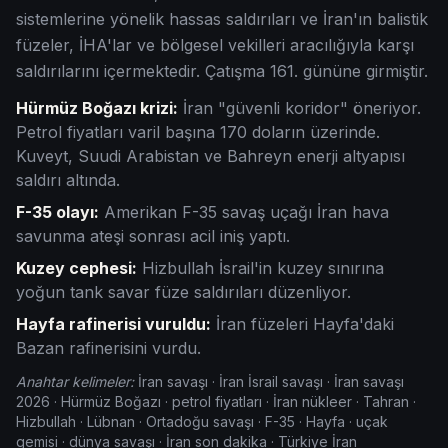
sistemlerine yönelik hassas saldırıları ve İran'ın balistik
füzeler, İHA'lar ve bölgesel vekilleri aracılığıyla karşı
saldırılarını içermektedir. Çatışma
161
. gününe girmiştir.
Hürmüz Boğazı krizi:
İran "güvenli koridor" öneriyor.
Petrol fiyatları varil başına 170 doların üzerinde.
Kuveyt, Suudi Arabistan ve Bahreyn enerji altyapısı
saldırı altında.
F-35 olayı:
Amerikan F-35 savaş uçağı İran hava
savunma ateşi sonrası acil iniş yaptı.
Kuzey cephesi:
Hizbullah İsrail'in kuzey sınırına
yoğun tank savar füze saldırıları düzenliyor.
Hayfa rafinerisi vuruldu:
İran füzeleri Hayfa'daki
Bazan rafinerisini vurdu.
Anahtar kelimeler:
İran savaşı · İran İsrail savaşı · İran savaşı
2026 · Hürmüz Boğazı · petrol fiyatları · İran nükleer · Tahran ·
Hizbullah · Lübnan · Ortadoğu savaşı · F-35 · Hayfa · uçak
gemisi · dünya savaşı · İran son dakika · Türkiye İran