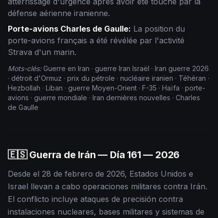
atterrissage d'urgence après avoir été touché par la
défense aérienne iranienne.
Porte-avions Charles de Gaulle:
La position du
porte-avions français a été révélée par l'activité
Strava d'un marin.
Mots-clés:
Guerre en Iran · guerre Iran Israël · Iran guerre 2026
· détroit d'Ormuz · prix du pétrole · nucléaire iranien · Téhéran ·
Hezbollah · Liban · guerre Moyen-Orient · F-35 · Haïfa · porte-
avions · guerre mondiale · Iran dernières nouvelles · Charles
de Gaulle
🇪🇸 Guerra de Irán — Día
161
— 2026
Desde el 28 de febrero de 2026, Estados Unidos e
Israel llevan a cabo operaciones militares contra Irán.
El conflicto incluye ataques de precisión contra
instalaciones nucleares, bases militares y sistemas de