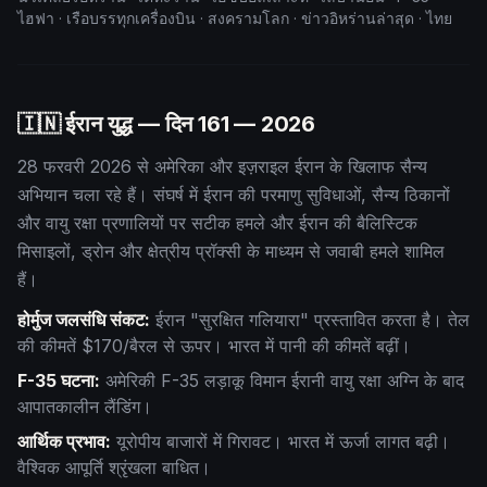
ไฮฟา · เรือบรรทุกเครื่องบิน · สงครามโลก · ข่าวอิหร่านล่าสุด · ไทย
🇮🇳 ईरान युद्ध — दिन
161
— 2026
28 फरवरी 2026 से अमेरिका और इज़राइल ईरान के खिलाफ सैन्य
अभियान चला रहे हैं। संघर्ष में ईरान की परमाणु सुविधाओं, सैन्य ठिकानों
और वायु रक्षा प्रणालियों पर सटीक हमले और ईरान की बैलिस्टिक
मिसाइलों, ड्रोन और क्षेत्रीय प्रॉक्सी के माध्यम से जवाबी हमले शामिल
हैं।
होर्मुज जलसंधि संकट:
ईरान "सुरक्षित गलियारा" प्रस्तावित करता है। तेल
की कीमतें $170/बैरल से ऊपर। भारत में पानी की कीमतें बढ़ीं।
F-35 घटना:
अमेरिकी F-35 लड़ाकू विमान ईरानी वायु रक्षा अग्नि के बाद
आपातकालीन लैंडिंग।
आर्थिक प्रभाव:
यूरोपीय बाजारों में गिरावट। भारत में ऊर्जा लागत बढ़ी।
वैश्विक आपूर्ति श्रृंखला बाधित।