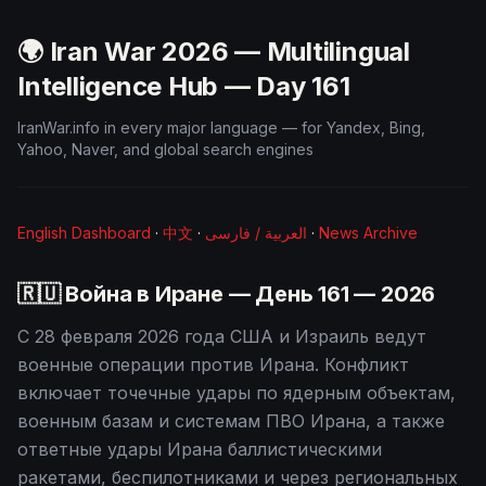
🌍 Iran War 2026 — Multilingual
Intelligence Hub — Day
161
IranWar.info in every major language — for Yandex, Bing,
Yahoo, Naver, and global search engines
English Dashboard
·
中文
·
العربية / فارسی
·
News Archive
🇷🇺 Война в Иране — День
161
— 2026
С 28 февраля 2026 года США и Израиль ведут
военные операции против Ирана. Конфликт
включает точечные удары по ядерным объектам,
военным базам и системам ПВО Ирана, а также
ответные удары Ирана баллистическими
ракетами, беспилотниками и через региональных