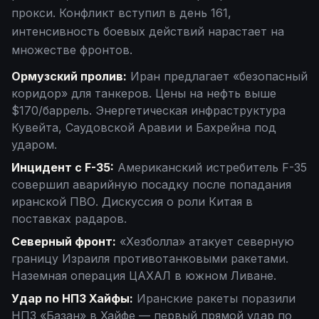
прокси. Конфликт вступил в день
161
,
интенсивность боевых действий нарастает на
множестве фронтов.
Ормузский пролив:
Иран предлагает «безопасный
коридор» для танкеров. Цены на нефть выше
$170/баррель. Энергетическая инфраструктура
Кувейта, Саудовской Аравии и Бахрейна под
ударом.
Инцидент с F-35:
Американский истребитель F-35
совершил аварийную посадку после попадания
иранской ПВО. Дискуссия о роли Китая в
поставках радаров.
Северный фронт:
«Хезболла» атакует северную
границу Израиля противотанковыми ракетами.
Наземная операция ЦАХАЛ в южном Ливане.
Удар по НПЗ Хайфы:
Иранские ракеты поразили
НПЗ «Базан» в Хайфе — первый прямой удар по