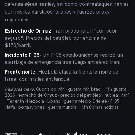
defensa aérea iraníes, así como contraataques iraníes
con misiles balísticos, drones y fuerzas proxy
regionales.
Estrecho de Ormuz:
Irán propone un "corredor
seguro". Precios del petróleo por encima de
$170/barril.
Incidente F-35:
Un F-35 estadounidense realizó un
aterrizaje de emergencia tras fuego antiaéreo iraní.
Frente norte:
Hezbolá ataca la frontera norte de
Israel con misiles antitanque.
Palabras clave:
Guerra de Irán · guerra Irán Israel · Irán guerra
2026 · estrecho de Ormuz · precios del petróleo · nuclear iraní
· Teherán · Hezbolá · Líbano · guerra Medio Oriente · F-35 ·
Haifa · portaaviones · guerra mundial · Irán últimas noticias