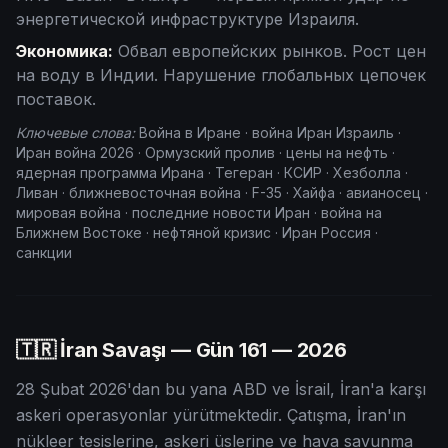
энергетической инфраструктуре Израиля.
Экономика:
Обвал европейских рынков. Рост цен
на воду в Индии. Нарушение глобальных цепочек
поставок.
Ключевые слова:
Война в Иране · война Иран Израиль ·
Иран война 2026 · Ормузский пролив · цены на нефть ·
ядерная программа Ирана · Тегеран · КСИР · Хезболла ·
Ливан · ближневосточная война · F-35 · Хайфа · авианосец ·
мировая война · последние новости Иран · война на
Ближнем Востоке · нефтяной кризис · Иран Россия ·
санкции
🇹🇷 İran Savaşı — Gün
161
— 2026
28 Şubat 2026'dan bu yana ABD ve İsrail, İran'a karşı
askeri operasyonlar yürütmektedir. Çatışma, İran'ın
nükleer tesislerine, askeri üslerine ve hava savunma