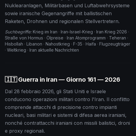
Nuklearanlagen, Militärbasen und Luftabwehrsysteme
sowie iranische Gegenangriffe mit ballistischen
Raketen, Drohnen und regionalen Stellvertretern.
Suchbegriffe:
Krieg im Iran · Iran-Israel-Krieg · Iran Krieg 2026 ·
Straße von Hormus · Ölpreise · Iran Atomprogramm · Teheran ·
Hisbollah · Libanon · Nahostkrieg · F-35 · Haifa · Flugzeugträger
· Weltkrieg · Iran aktuelle Nachrichten
🇮🇹 Guerra in Iran — Giorno
161
— 2026
Dal 28 febbraio 2026, gli Stati Uniti e Israele
conducono operazioni militari contro l'Iran. Il conflitto
comprende attacchi di precisione contro impianti
nucleari, basi militari e sistemi di difesa aerea iraniani,
nonché contrattacchi iraniani con missili balistici, droni
e proxy regionali.